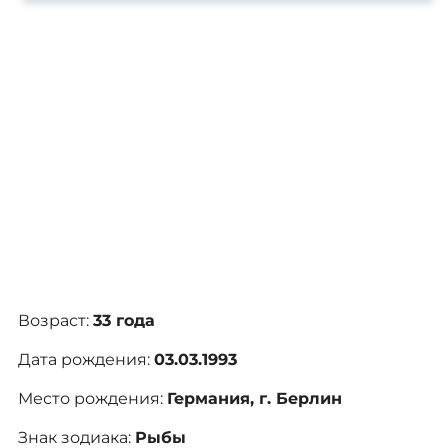
Антонио Рюдигер — один из самых узнаваемых
защитников современного футбола, чья мощь,
скорость и бескомпромиссность в
единоборствах сделали его признанным
лидером обороны мадридского «Реала» и
сборной Германии. Двукратный победитель
Лиги чемпионов и участник крупнейших
международных турниров.
Возраст:
33 года
Дата рождения:
03.03.1993
Место рождения:
Германия, г. Берлин
Знак зодиака:
Рыбы