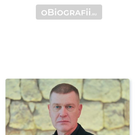
•
Общественные деятели
Политики
Демидов Иван
Иванович