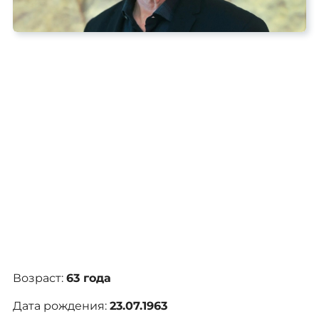
Иван Демидов — российский телеведущий,
медиаменеджер и политический деятель,
родившийся 23 июля 1963 года в городе
Сызрань. Он стал известен широкой публике
как автор и ведущий программы «МузОбоз»,
которая в начале 1990-х годов сформировала
вкус молодого поколения. В дальнейшем его
деятельность охватила продюсирование,
управление телеканалами и участие в политике.
Возраст:
63 года
Дата рождения:
23.07.1963