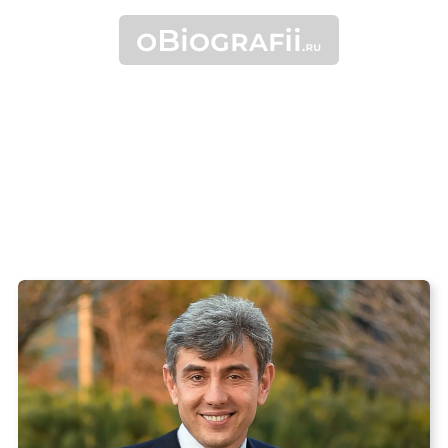
•
•
Бизнесмены
Общественные
Предпринима
деятели
Галицкий Сергей
Николаевич