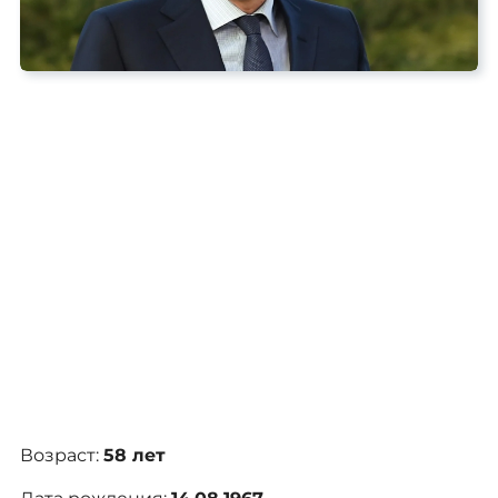
Сергей Галицкий — российский бизнесмен,
учредитель торговой сети «Магнит», экономист
и основатель футбольного клуба «Краснодар».
Начинал карьеру в банковской сфере.
Предпринимательскую деятельность начал в
1994 году с продажи косметических средств.
Через 6 лет открыл первый магазин «Магнит»,
который спустя год превратился в крупнейшую
российскую сеть розничной торговли.
Возраст:
58 лет